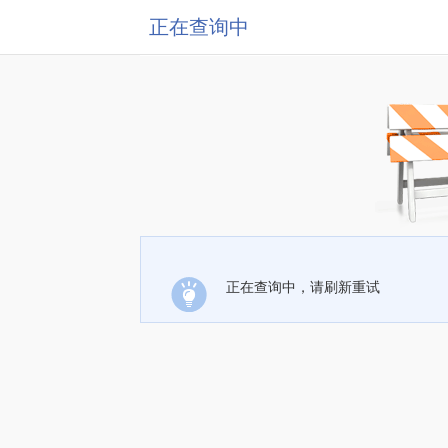
正在查询中
正在查询中，请刷新重试